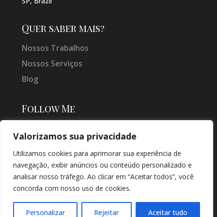
SP, Brazil
Quer saber mais?
Nossos Trabalhos
Nossos Serviços
Blog
Follow Me
Valorizamos sua privacidade
Utilizamos cookies para aprimorar sua experiência de
navegação, exibir anúncios ou conteúdo personalizado e
analisar nosso tráfego. Ao clicar em “Aceitar todos”, você
concorda com nosso uso de cookies.
© COPYRIGHT 2026 → JACQUELINE VIEIRA MAKEUP → POR: CONEKI -
SOLUÇÕES DIGITAIS |
CRIAÇÃO DE SITES
Personalizar
Rejeitar
Aceitar tudo