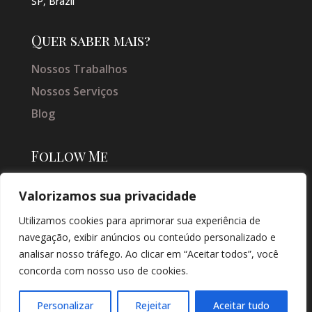
SP, Brazil
Quer saber mais?
Nossos Trabalhos
Nossos Serviços
Blog
Follow Me
Valorizamos sua privacidade
Utilizamos cookies para aprimorar sua experiência de
navegação, exibir anúncios ou conteúdo personalizado e
analisar nosso tráfego. Ao clicar em “Aceitar todos”, você
concorda com nosso uso de cookies.
© COPYRIGHT 2026 → JACQUELINE VIEIRA MAKEUP → POR: CONEKI -
SOLUÇÕES DIGITAIS |
CRIAÇÃO DE SITES
Personalizar
Rejeitar
Aceitar tudo