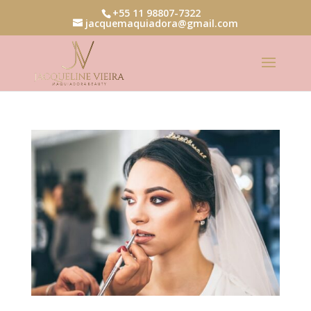
+55 11 98807-7322
jacquemaquiadora@gmail.com