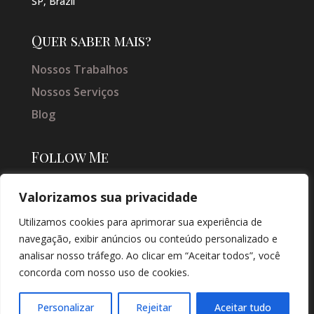
SP, Brazil
Quer saber mais?
Nossos Trabalhos
Nossos Serviços
Blog
Follow Me
Valorizamos sua privacidade
Utilizamos cookies para aprimorar sua experiência de
navegação, exibir anúncios ou conteúdo personalizado e
analisar nosso tráfego. Ao clicar em “Aceitar todos”, você
concorda com nosso uso de cookies.
© COPYRIGHT 2026 → JACQUELINE VIEIRA MAKEUP → POR: CONEKI -
SOLUÇÕES DIGITAIS |
CRIAÇÃO DE SITES
Personalizar
Rejeitar
Aceitar tudo