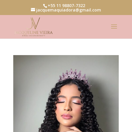
+55 11 98807-7322
jacquemaquiadora@gmail.com