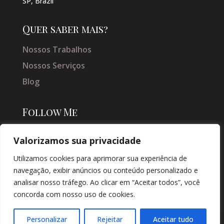
SP, Brazil
Quer saber mais?
Nossos Trabalhos
Nossos Serviços
Blog
Follow Me
Valorizamos sua privacidade
Utilizamos cookies para aprimorar sua experiência de
navegação, exibir anúncios ou conteúdo personalizado e
analisar nosso tráfego. Ao clicar em “Aceitar todos”, você
concorda com nosso uso de cookies.
© COPYRIGHT 2026 → JACQUELINE VIEIRA MAKEUP → POR: CONEKI -
SOLUÇÕES DIGITAIS |
CRIAÇÃO DE SITES
Personalizar
Rejeitar
Aceitar tudo