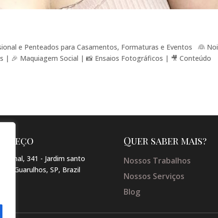
sional e Penteados para Casamentos, Formaturas e Eventos 👰 No
s | 🎉 Maquiagem Social | 📸 Ensaios Fotográficos | 🎥 Conteúdo
dereço
Quer saber mais?
arginal, 341 - Jardim santo
Nossos Trabalhos
so , Guarulhos, SP, Brazil
Nossos Serviços
Blog