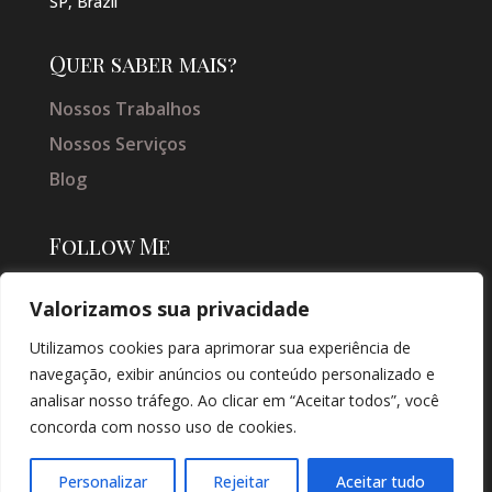
SP, Brazil
Quer saber mais?
Nossos Trabalhos
Nossos Serviços
Blog
Follow Me
Valorizamos sua privacidade
Utilizamos cookies para aprimorar sua experiência de
navegação, exibir anúncios ou conteúdo personalizado e
analisar nosso tráfego. Ao clicar em “Aceitar todos”, você
concorda com nosso uso de cookies.
© COPYRIGHT 2026 → JACQUELINE VIEIRA MAKEUP → POR: CONEKI -
SOLUÇÕES DIGITAIS |
CRIAÇÃO DE SITES
Personalizar
Rejeitar
Aceitar tudo