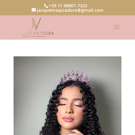
+55 11 98807-7322
jacquemaquiadora@gmail.com