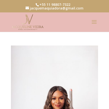
+55 11 98807-7322
jacquemaquiadora@gmail.com