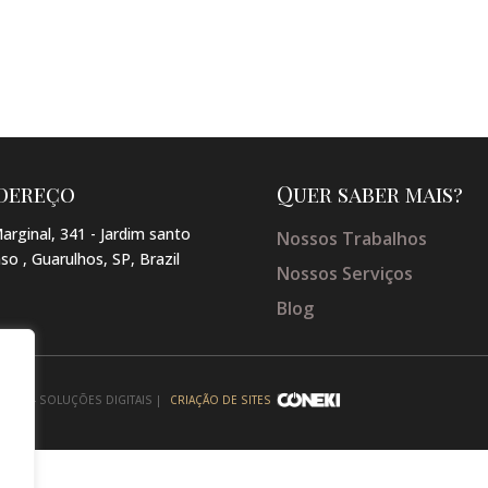
dereço
Quer saber mais?
arginal, 341 - Jardim santo
Nossos Trabalhos
so , Guarulhos, SP, Brazil
Nossos Serviços
Blog
NEKI - SOLUÇÕES DIGITAIS |
CRIAÇÃO DE SITES