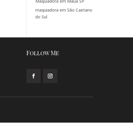
Maquiadora em Mauá SP
maquiadora em São Caetano
do Sul
Follow Me