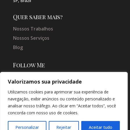
SP, Brazil
Quer saber mais?
Nossos Trabalhos
Nossos Serviços
Blog
Follow Me
Valorizamos sua privacidade
Utilizamos cookies para aprimorar sua experiência de
navegação, exibir anúncios ou conteúdo personalizado e
analisar nosso tráfego. Ao clicar em “Aceitar todos”, você
concorda com nosso uso de cookies.
© COPYRIGHT 2026 → JACQUELINE VIEIRA MAKEUP → POR: CONEKI -
SOLUÇÕES DIGITAIS |
CRIAÇÃO DE SITES
Personalizar
Rejeitar
Aceitar tudo