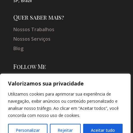
SP, Brazil
Quer saber mais?
Nossos Trabalhos
Nossos Serviços
Blog
Follow Me
Valorizamos sua privacidade
Utilizamos cookies para aprimorar sua experiência de
navegação, exibir anúncios ou conteúdo personalizado e
analisar nosso tráfego. Ao clicar em “Aceitar todos”, você
concorda com nosso uso de cookies.
© COPYRIGHT 2026 → JACQUELINE VIEIRA MAKEUP → POR: CONEKI -
SOLUÇÕES DIGITAIS |
CRIAÇÃO DE SITES
Personalizar
Rejeitar
Aceitar tudo