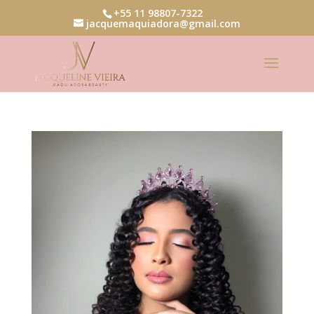
+55 11 98807-7322
jacquemaquiadora@gmail.com