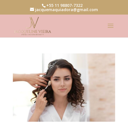
+55 11 98807-7322
jacquemaquiadora@gmail.com