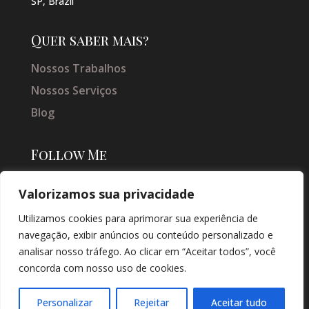
SP, Brazil
Quer saber mais?
Nossos Trabalhos
Nossos Serviços
Blog
Follow Me
Valorizamos sua privacidade
Utilizamos cookies para aprimorar sua experiência de
navegação, exibir anúncios ou conteúdo personalizado e
analisar nosso tráfego. Ao clicar em “Aceitar todos”, você
concorda com nosso uso de cookies.
© COPYRIGHT 2026 → JACQUELINE VIEIRA MAKEUP → POR: CONEKI -
SOLUÇÕES DIGITAIS |
CRIAÇÃO DE SITES
Personalizar
Rejeitar
Aceitar tudo