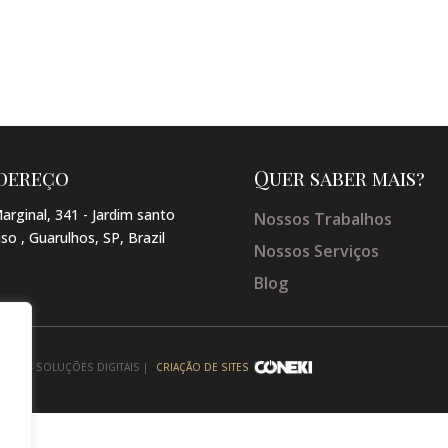
dereço
Quer saber mais?
arginal, 341 - Jardim santo
Nossos Trabalhos
so , Guarulhos, SP, Brazil
Nossos Serviços
Blog
NEKI - SOLUÇÕES DIGITAIS |
CRIAÇÃO DE SITES