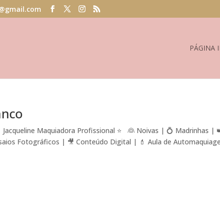
@gmail.com
PÁGINA I
anco
 Jacqueline Maquiadora Profissional ⭐ 👰 Noivas | 💍 Madrinhas | 
saios Fotográficos | 🎥 Conteúdo Digital | 💄 Aula de Automaquia