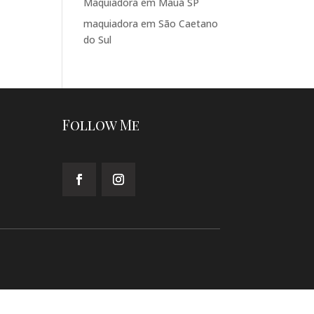
Maquiadora em Mauá SP
maquiadora em São Caetano
do Sul
Follow Me