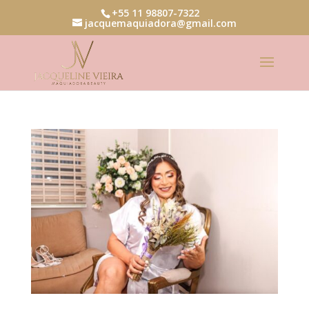
+55 11 98807-7322
jacquemaquiadora@gmail.com