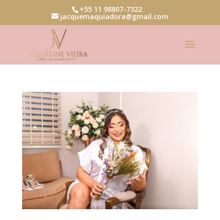
+55 11 98807-7322
jacquemaquiadora@gmail.com