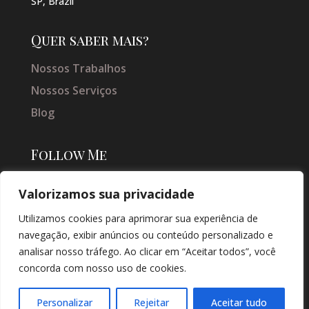
SP, Brazil
Quer saber mais?
Nossos Trabalhos
Nossos Serviços
Blog
Follow Me
Valorizamos sua privacidade
Utilizamos cookies para aprimorar sua experiência de
navegação, exibir anúncios ou conteúdo personalizado e
analisar nosso tráfego. Ao clicar em “Aceitar todos”, você
concorda com nosso uso de cookies.
© COPYRIGHT 2026 → JACQUELINE VIEIRA MAKEUP → POR: CONEKI -
SOLUÇÕES DIGITAIS |
CRIAÇÃO DE SITES
Personalizar
Rejeitar
Aceitar tudo