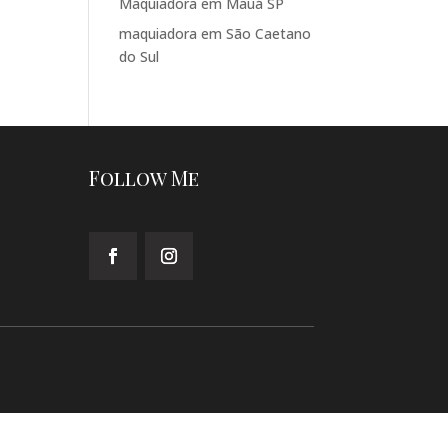
Maquiadora em Mauá SP
maquiadora em São Caetano
do Sul
Follow Me