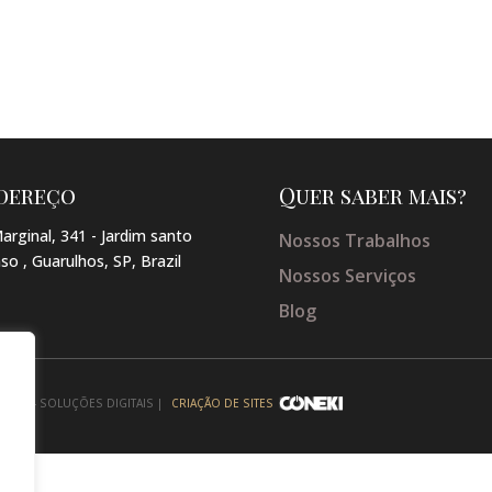
dereço
Quer saber mais?
arginal, 341 - Jardim santo
Nossos Trabalhos
so , Guarulhos, SP, Brazil
Nossos Serviços
Blog
NEKI - SOLUÇÕES DIGITAIS |
CRIAÇÃO DE SITES