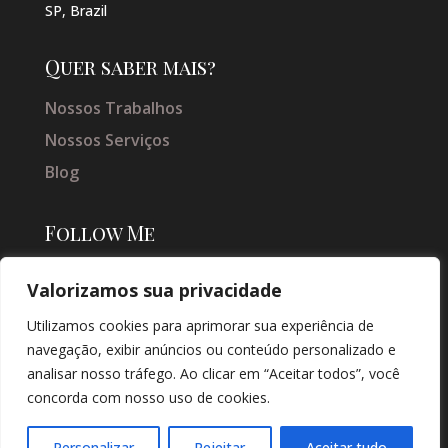
SP, Brazil
Quer saber mais?
Nossos Trabalhos
Nossos Serviços
Blog
Follow Me
Valorizamos sua privacidade
Utilizamos cookies para aprimorar sua experiência de
navegação, exibir anúncios ou conteúdo personalizado e
analisar nosso tráfego. Ao clicar em “Aceitar todos”, você
concorda com nosso uso de cookies.
© COPYRIGHT 2026 → JACQUELINE VIEIRA MAKEUP → POR: CONEKI -
SOLUÇÕES DIGITAIS |
CRIAÇÃO DE SITES
Personalizar
Rejeitar
Aceitar tudo