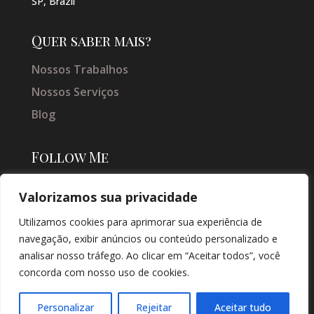
SP, Brazil
Quer saber mais?
Nossos Trabalhos
Nossos Serviços
Blog
Follow Me
Valorizamos sua privacidade
Utilizamos cookies para aprimorar sua experiência de
navegação, exibir anúncios ou conteúdo personalizado e
analisar nosso tráfego. Ao clicar em “Aceitar todos”, você
concorda com nosso uso de cookies.
© COPYRIGHT 2026 → JACQUELINE VIEIRA MAKEUP → POR: CONEKI -
SOLUÇÕES DIGITAIS |
CRIAÇÃO DE SITES
Personalizar
Rejeitar
Aceitar tudo