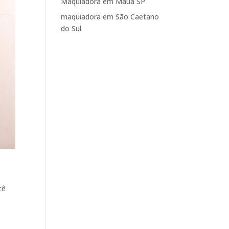
Maquiadora em Mauá SP
maquiadora em São Caetano
do Sul
cê