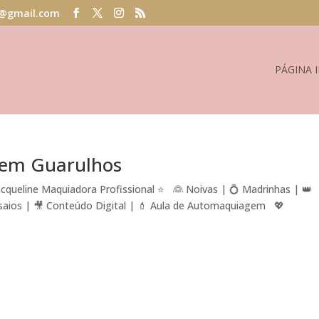
@gmail.com
PÁGINA I
 em Guarulhos
queline Maquiadora Profissional ⭐ 👰 Noivas | 💍 Madrinhas | 👑
nsaios | 🎥 Conteúdo Digital | 💄 Aula de Automaquiagem 💖