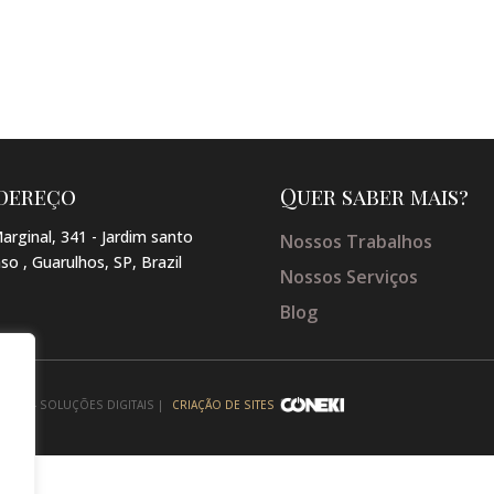
dereço
Quer saber mais?
arginal, 341 - Jardim santo
Nossos Trabalhos
so , Guarulhos, SP, Brazil
Nossos Serviços
Blog
NEKI - SOLUÇÕES DIGITAIS |
CRIAÇÃO DE SITES