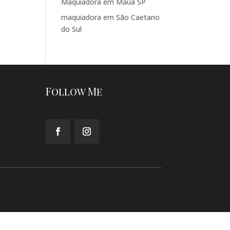
Maquiadora em Mauá SP
maquiadora em São Caetano
do Sul
Follow Me