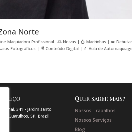
Zona Norte
ine Maquiadora Profissional 👰 Noivas | 💍 Madrinhas | 👑 Debuta
saios Fotográficos | 🎥 Conteúdo Digital | 💄 Aula de Automaqui
dereço
Quer saber mais?
arginal, 341 - Jardim santo
Nossos Trabalhos
so , Guarulhos, SP, Brazil
Nossos Serviços
Blog