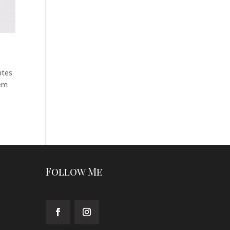
ntes
agem
Follow Me