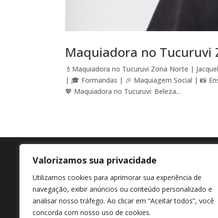
Maquiadora no Tucuruvi 
💄Maquiadora no Tucuruvi Zona Norte | Jacquel
| 🎓 Formandas | 🎉 Maquiagem Social | 📸 En
💖 Maquiadora no Tucuruvi: Beleza...
Valorizamos sua privacidade
Agende agora
En
Utilizamos cookies para aprimorar sua experiência de
+55 11 98807-7322
Av M
navegação, exibir anúncios ou conteúdo personalizado e
Afon
analisar nosso tráfego. Ao clicar em “Aceitar todos”, você
concorda com nosso uso de cookies.