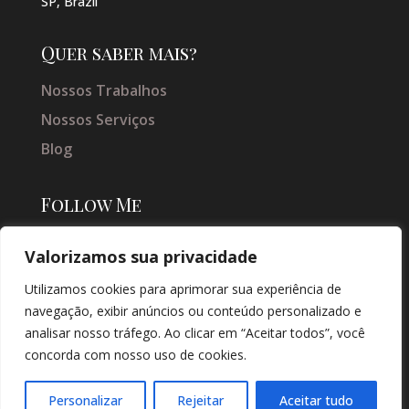
SP, Brazil
Quer saber mais?
Nossos Trabalhos
Nossos Serviços
Blog
Follow Me
Valorizamos sua privacidade
Utilizamos cookies para aprimorar sua experiência de
navegação, exibir anúncios ou conteúdo personalizado e
analisar nosso tráfego. Ao clicar em “Aceitar todos”, você
concorda com nosso uso de cookies.
© COPYRIGHT 2026 → JACQUELINE VIEIRA MAKEUP → POR: CONEKI -
SOLUÇÕES DIGITAIS |
CRIAÇÃO DE SITES
Personalizar
Rejeitar
Aceitar tudo