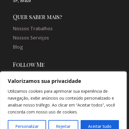
SP, Brazil
Quer saber mais?
Nossos Trabalhos
Nossos Serviços
Blog
Follow Me
Valorizamos sua privacidade
Utilizamos cookies para aprimorar sua experiência de
navegação, exibir anúncios ou conteúdo personalizado e
analisar nosso tráfego. Ao clicar em “Aceitar todos”, você
concorda com nosso uso de cookies.
© COPYRIGHT 2026 → JACQUELINE VIEIRA MAKEUP → POR: CONEKI -
SOLUÇÕES DIGITAIS |
CRIAÇÃO DE SITES
Personalizar
Rejeitar
Aceitar tudo