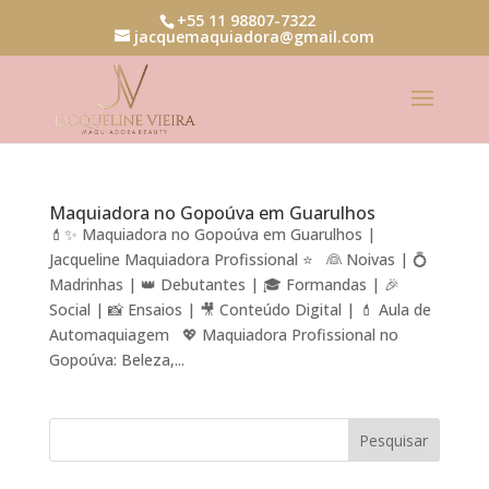
+55 11 98807-7322
jacquemaquiadora@gmail.com
Maquiadora no Gopoúva em Guarulhos
💄✨ Maquiadora no Gopoúva em Guarulhos |
Jacqueline Maquiadora Profissional ⭐ 👰 Noivas | 💍
Madrinhas | 👑 Debutantes | 🎓 Formandas | 🎉
Social | 📸 Ensaios | 🎥 Conteúdo Digital | 💄 Aula de
Automaquiagem 💖 Maquiadora Profissional no
Gopoúva: Beleza,...
Pesquisar