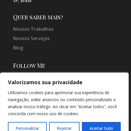
SP, Brazil
Quer saber mais?
Nossos Trabalhos
Nossos Serviços
Blog
Follow Me
Valorizamos sua privacidade
Utilizamos cookies para aprimorar sua experiência de
navegação, exibir anúncios ou conteúdo personalizado e
analisar nosso tráfego. Ao clicar em “Aceitar todos”, você
concorda com nosso uso de cookies.
© COPYRIGHT 2026 → JACQUELINE VIEIRA MAKEUP → POR: CONEKI -
SOLUÇÕES DIGITAIS |
CRIAÇÃO DE SITES
Personalizar
Rejeitar
Aceitar tudo