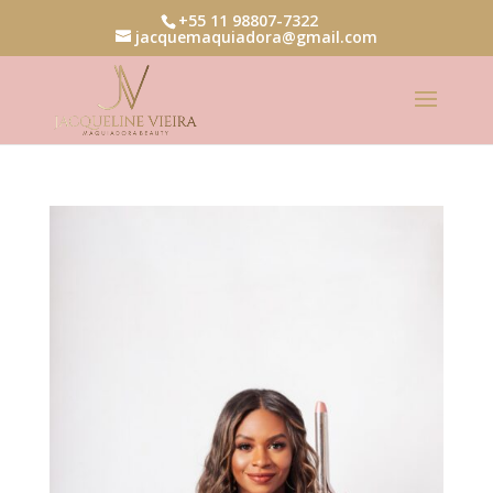
+55 11 98807-7322
jacquemaquiadora@gmail.com