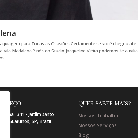
alena
 Maquiagem para Todas as Ocasiões Certamente se você chegou ate
 Vila Madalena ? nós do Studio Jacqueline Vieira podemos te auxilia
m...
dereço
Quer saber mais?
arginal, 341 - Jardim santo
Nossos Trabalhos
so , Guarulhos, SP, Brazil
Nossos Serviços
Blog