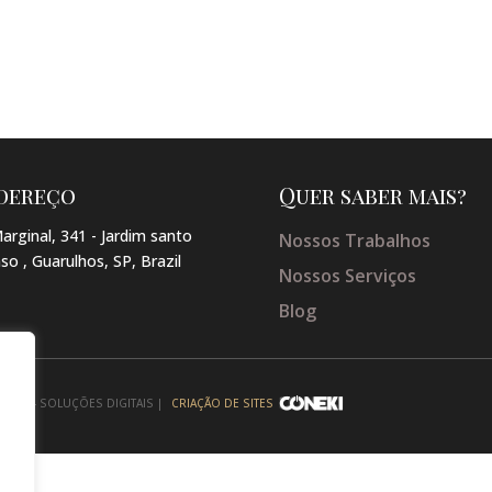
dereço
Quer saber mais?
arginal, 341 - Jardim santo
Nossos Trabalhos
so , Guarulhos, SP, Brazil
Nossos Serviços
Blog
NEKI - SOLUÇÕES DIGITAIS |
CRIAÇÃO DE SITES