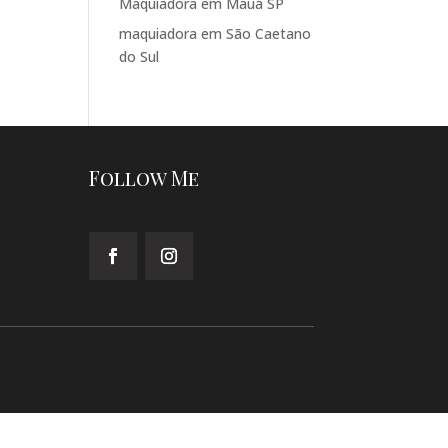
Maquiadora em Mauá SP
maquiadora em São Caetano
do Sul
Follow Me