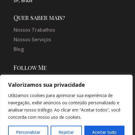
SP, Brazil
Quer saber mais?
Nossos Trabalhos
Nossos Serviços
Blog
Follow Me
Valorizamos sua privacidade
Utilizamos cookies para aprimorar sua experiência de
navegação, exibir anúncios ou conteúdo personalizado e
analisar nosso tráfego. Ao clicar em “Aceitar todos”, você
concorda com nosso uso de cookies.
© COPYRIGHT 2026 → JACQUELINE VIEIRA MAKEUP → POR: CONEKI -
SOLUÇÕES DIGITAIS |
CRIAÇÃO DE SITES
Personalizar
Rejeitar
Aceitar tudo