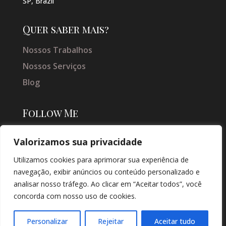
SP, Brazil
Quer saber mais?
Nossos Trabalhos
Nossos Serviços
Blog
Follow Me
Valorizamos sua privacidade
Utilizamos cookies para aprimorar sua experiência de
navegação, exibir anúncios ou conteúdo personalizado e
analisar nosso tráfego. Ao clicar em “Aceitar todos”, você
concorda com nosso uso de cookies.
© COPYRIGHT 2026 → JACQUELINE VIEIRA MAKEUP → POR: CONEKI -
SOLUÇÕES DIGITAIS |
CRIAÇÃO DE SITES
Personalizar
Rejeitar
Aceitar tudo