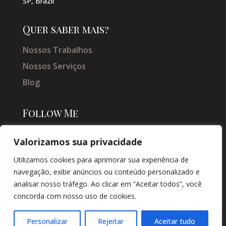
SP, Brazil
Quer saber mais?
Nossos Trabalhos
Nossos Serviços
Blog
Follow Me
Valorizamos sua privacidade
Utilizamos cookies para aprimorar sua experiência de
navegação, exibir anúncios ou conteúdo personalizado e
analisar nosso tráfego. Ao clicar em “Aceitar todos”, você
concorda com nosso uso de cookies.
© COPYRIGHT 2026 → JACQUELINE VIEIRA MAKEUP → POR: CONEKI -
SOLUÇÕES DIGITAIS |
CRIAÇÃO DE SITES
Personalizar
Rejeitar
Aceitar tudo