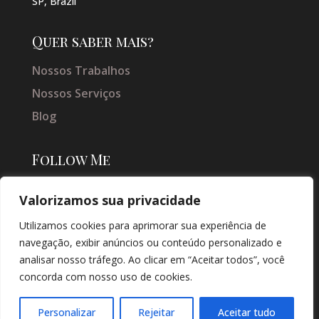
SP, Brazil
Quer saber mais?
Nossos Trabalhos
Nossos Serviços
Blog
Follow Me
Valorizamos sua privacidade
Utilizamos cookies para aprimorar sua experiência de
navegação, exibir anúncios ou conteúdo personalizado e
analisar nosso tráfego. Ao clicar em “Aceitar todos”, você
concorda com nosso uso de cookies.
© COPYRIGHT 2026 → JACQUELINE VIEIRA MAKEUP → POR: CONEKI -
SOLUÇÕES DIGITAIS |
CRIAÇÃO DE SITES
Personalizar
Rejeitar
Aceitar tudo