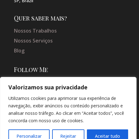
SP, Brazil
Quer saber mais?
Nossos Trabalhos
Nossos Serviços
Blog
Follow Me
Valorizamos sua privacidade
Utilizamos cookies para aprimorar sua experiência de
navegação, exibir anúncios ou conteúdo personalizado e
analisar nosso tráfego. Ao clicar em “Aceitar todos”, você
concorda com nosso uso de cookies.
© COPYRIGHT 2026 → JACQUELINE VIEIRA MAKEUP → POR: CONEKI -
SOLUÇÕES DIGITAIS |
CRIAÇÃO DE SITES
Personalizar
Rejeitar
Aceitar tudo