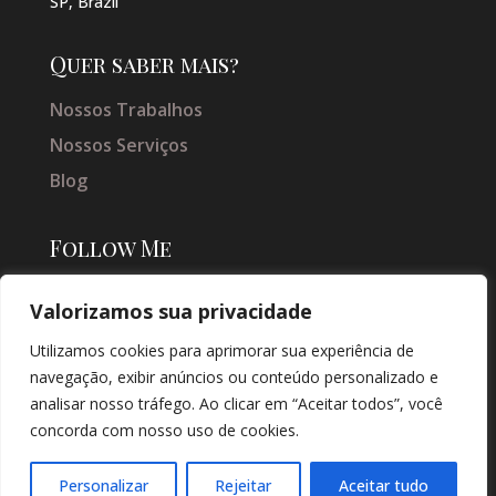
SP, Brazil
Quer saber mais?
Nossos Trabalhos
Nossos Serviços
Blog
Follow Me
Valorizamos sua privacidade
Utilizamos cookies para aprimorar sua experiência de
navegação, exibir anúncios ou conteúdo personalizado e
analisar nosso tráfego. Ao clicar em “Aceitar todos”, você
concorda com nosso uso de cookies.
© COPYRIGHT 2026 → JACQUELINE VIEIRA MAKEUP → POR: CONEKI -
SOLUÇÕES DIGITAIS |
CRIAÇÃO DE SITES
Personalizar
Rejeitar
Aceitar tudo