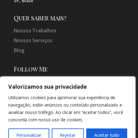
SP, Brazil
Quer saber mais?
Nossos Trabalhos
Nossos Serviços
Blog
Follow Me
Valorizamos sua privacidade
Utilizamos cookies para aprimorar sua experiência de
navegação, exibir anúncios ou conteúdo personalizado e
analisar nosso tráfego. Ao clicar em “Aceitar todos”, você
concorda com nosso uso de cookies.
© COPYRIGHT 2026 → JACQUELINE VIEIRA MAKEUP → POR: CONEKI -
SOLUÇÕES DIGITAIS |
CRIAÇÃO DE SITES
Personalizar
Rejeitar
Aceitar tudo