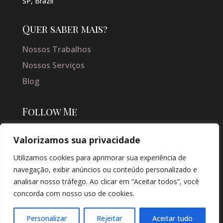
SP, Brazil
Quer saber mais?
Nossos Trabalhos
Nossos Serviços
Blog
Follow Me
Valorizamos sua privacidade
Utilizamos cookies para aprimorar sua experiência de
navegação, exibir anúncios ou conteúdo personalizado e
analisar nosso tráfego. Ao clicar em “Aceitar todos”, você
concorda com nosso uso de cookies.
© COPYRIGHT 2026 → JACQUELINE VIEIRA MAKEUP → POR: CONEKI -
SOLUÇÕES DIGITAIS |
CRIAÇÃO DE SITES
Personalizar
Rejeitar
Aceitar tudo