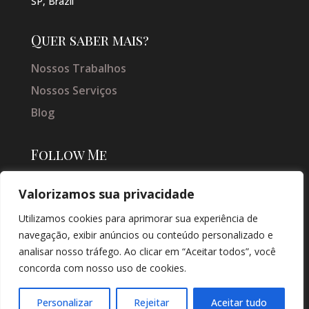
SP, Brazil
Quer saber mais?
Nossos Trabalhos
Nossos Serviços
Blog
Follow Me
Valorizamos sua privacidade
Utilizamos cookies para aprimorar sua experiência de
navegação, exibir anúncios ou conteúdo personalizado e
analisar nosso tráfego. Ao clicar em “Aceitar todos”, você
concorda com nosso uso de cookies.
© COPYRIGHT 2026 → JACQUELINE VIEIRA MAKEUP → POR: CONEKI -
SOLUÇÕES DIGITAIS |
CRIAÇÃO DE SITES
Personalizar
Rejeitar
Aceitar tudo