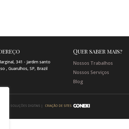
dereço
Quer saber mais?
arginal, 341 - Jardim santo
Nossos Trabalhos
so , Guarulhos, SP, Brazil
Nossos Serviços
Blog
NEKI - SOLUÇÕES DIGITAIS |
CRIAÇÃO DE SITES