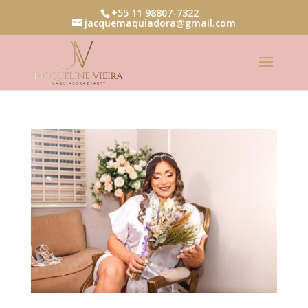
+55 11 98807-7322
jacquemaquiadora@gmail.com