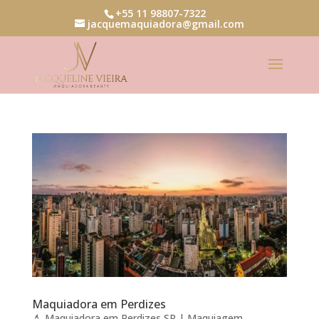
+55 11 98807-7322
jacquemaquiadora@gmail.com
Maquiadora em Perdizes
💄 Maquiadora em Perdizes SP | Maquiagem