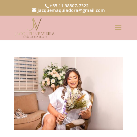
+55 11 98807-7322
jacquemaquiadora@gmail.com