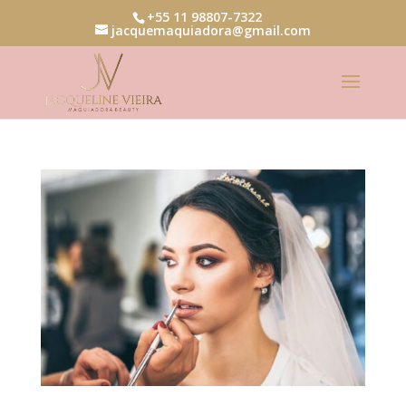
+55 11 98807-7322
jacquemaquiadora@gmail.com