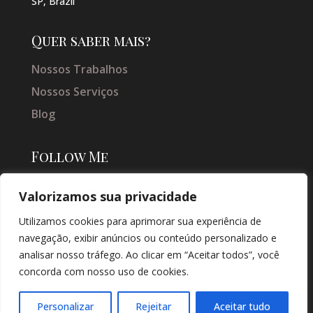
SP, Brazil
Quer saber mais?
Nossos Trabalhos
Nossos Serviços
Blog
Follow Me
Valorizamos sua privacidade
Utilizamos cookies para aprimorar sua experiência de
navegação, exibir anúncios ou conteúdo personalizado e
analisar nosso tráfego. Ao clicar em “Aceitar todos”, você
concorda com nosso uso de cookies.
© COPYRIGHT 2026 → JACQUELINE VIEIRA MAKEUP → POR: CONEKI -
SOLUÇÕES DIGITAIS |
CRIAÇÃO DE SITES
Personalizar
Rejeitar
Aceitar tudo