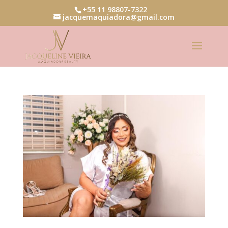
+55 11 98807-7322
jacquemaquiadora@gmail.com