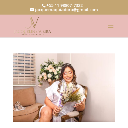
+55 11 98807-7322
jacquemaquiadora@gmail.com