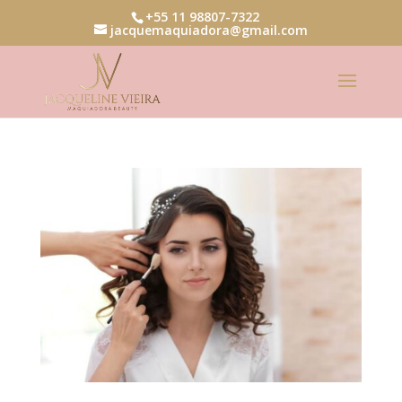
+55 11 98807-7322
jacquemaquiadora@gmail.com